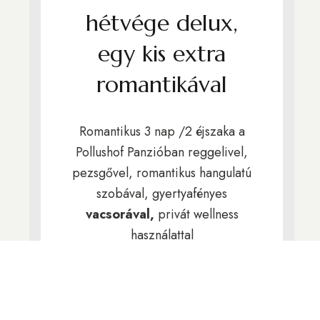
hétvége delux,
egy kis extra
romantikával
Romantikus 3 nap /2 éjszaka a
Pollushof Panzióban reggelivel,
pezsgővel, romantikus hangulatú
szobával, gyertyafényes
vacsorával,
privát wellness
használattal
24.200.–Ft/fő/éj