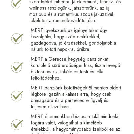
szeretnétek pihenni. Játéktermünk, fitnesz- és
wellness részlegünk, játszóterünk, az új
mozipub és a romantikus szoba jakuzzival
tökéletes a romantikus időtöltésre.
MERT igyekszünk az igényeiteket úgy
kiszolgálni, hogy szép emlékekkel,
gazdagodva, jó érzésekkel, gondoljatok a
nálunk töltött napokra, órákra.
MERT a Gerecse hegység panziónkat
körülölelő sűrű erdőségei friss, tiszta levegőt
biztosítanak a tökéletes testi és lelki
feltöltődéshez.
MERT panziónk kötöttségektől mentes oldott
légköre igazán alkalmas arra, hogy csak
önmagadra és a partneredre figyelj és
teljesen ellazulhass.
MERT éttermünkben biztosan talál mindenki
fogára valót, válogathat a kímélőbb
ételekből, a hagyományosabb ízekből és az