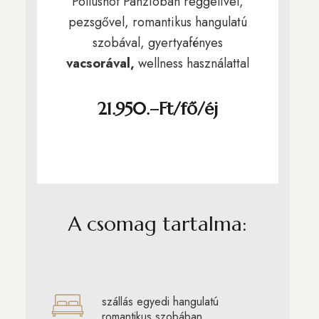
Pollushof Panzióban reggelivel,
pezsgővel, romantikus hangulatú
szobával, gyertyafényes
vacsorával,
wellness használattal
21.950.–Ft/fő/éj
A csomag tartalma:
szállás egyedi hangulatú
romantikus szobában