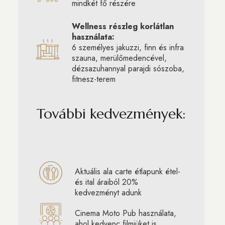
mindkét fő részére
Wellness részleg korlátlan
használata:
6 személyes jakuzzi, finn és infra
szauna, merülőmedencével,
dézsazuhannyal parajdi sószoba,
fitnesz-terem
További kedvezmények:
Aktuális ala carte étlapunk étel-
és ital áraiból 20%
kedvezményt adunk
Cinema Moto Pub használata,
ahol kedvenc filmjüket is