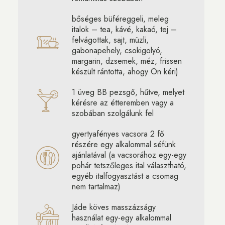
bőséges büféreggeli, meleg
italok – tea, kávé, kakaó, tej –
felvágottak, sajt, müzli,
gabonapehely, csokigolyó,
margarin, dzsemek, méz, frissen
készült rántotta, ahogy Ön kéri)
1 üveg BB pezsgő, hűtve, melyet
kérésre az étteremben vagy a
szobában szolgálunk fel
gyertyafényes vacsora 2 fő
részére egy alkalommal séfünk
ajánlatával (a vacsorához egy-egy
pohár tetszőleges ital választható,
egyéb italfogyasztást a csomag
nem tartalmaz)
Jáde köves masszázságy
használat egy-egy alkalommal