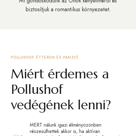
Mi gondoskodunk az Önök kényelméről és
biztosítjuk a romantikus környezetet.
POLLUSHOF ÉTTEREM ÉS PANZIÓ
Miért érdemes a
Pollushof
vedégének lenni?
MERT nálunk igazi élményözönben
részesülhettek akkor is, ha aktívan