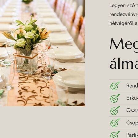
Legyen szó t
rendezvényrő
hétvégéről a
Megv
álma
Rend
Eskü
Oszt
Csop
Part