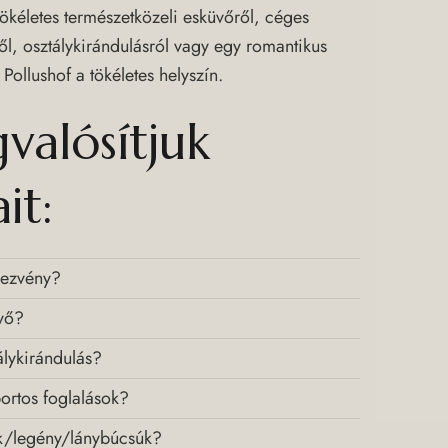
ökéletes természetközeli esküvőről, céges
l, osztálykirándulásról vagy egy romantikus
 Pollushof a tökéletes helyszín.
alósítjuk
it:
ezvény?
vő?
álykirándulás?
ortos foglalások?
ik/legény/lánybúcsúk?