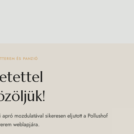
TTEREM ÉS PANZIÓ
etettel
zöljük!
 apró mozdulatával sikeresen eljutott a Pollushof
tterem weblapjára.