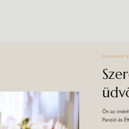
POLLUSHOF É
Szer
üdvö
Ön az iménti
Panzió és É