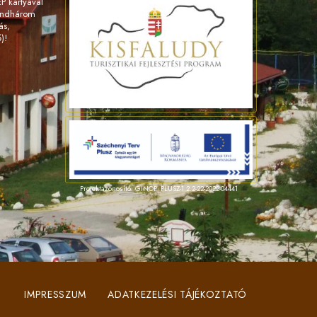
 kártyával
indhárom
ás,
)!
Projektazonosító: GINOP_PLUSZ-1.2.2-22-2022-04441
IMPRESSZUM
ADATKEZELÉSI TÁJÉKOZTATÓ