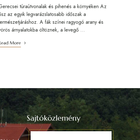
Gerecsei túraútvonalak és pihenés a környéken Az
ősz az egyik legvarázslatosabb időszak a
természetjáráshoz. A fák színei ragyogó arany és
vörös árnyalatokba öltöznek, a levegő …
Read More
Sajtóközlemény