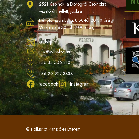
2521 Csolnok, a Dorogról Csolnokra
vezető út mellett, jobbra
Hétfőtől szombatig: 8:30-tól 20:00 óráig
Vasárnap: 8:30-tól 17:00 óráig
Térkép
info@pollushof.hu
+36 33 506 810
+36 20 927 3383
facebook
Instagram
© Pollushof Panzió és Étterem