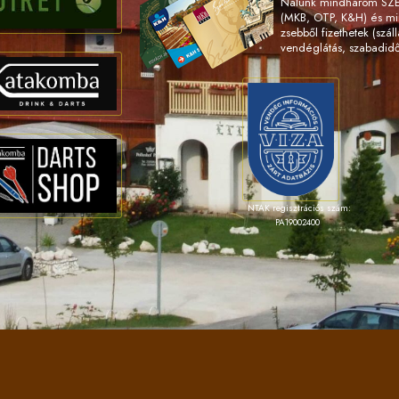
Nálunk mindhárom SZÉP
(MKB, OTP, K&H) és m
zsebből fizethetek (száll
vendéglátás, szabadidő
NTAK regisztrációs szám:
PA19002400