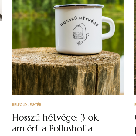
BELFÖLD
EGYÉB
Hosszú hétvége: 3 ok,
amiért a Pollushof a