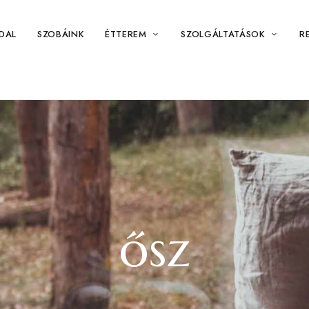
DAL
SZOBÁINK
ÉTTEREM
SZOLGÁLTATÁSOK
R
ősz