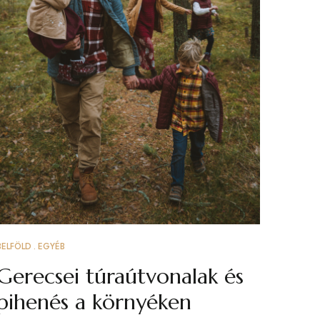
BELFÖLD
EGYÉB
Gerecsei túraútvonalak és
pihenés a környéken