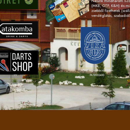
Nálunk mindhárom SZÉP
(MKB, OTP, K&H) és m
zsebből fizethetek (száll
vendéglátás, szabadidő
NTAK regisztrációs szám:
PA19002400