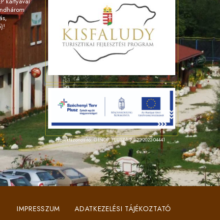
 kártyával
indhárom
ás,
)!
Projektazonosító: GINOP_PLUSZ-1.2.2-22-2022-04441
IMPRESSZUM
ADATKEZELÉSI TÁJÉKOZTATÓ