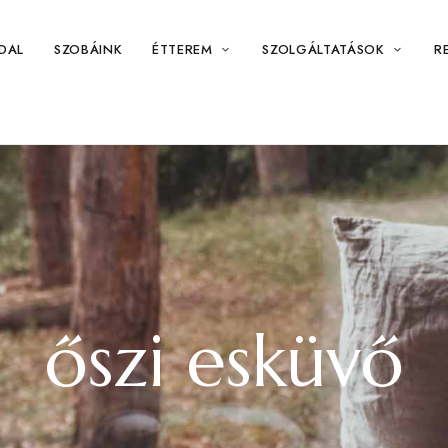
DAL
SZOBÁINK
ÉTTEREM
SZOLGÁLTATÁSOK
R
őszi esküvő