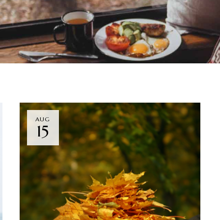
AUG
15