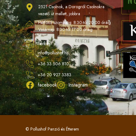
2521 Csolnok, a Dorogról Csolnokra
vezető út mellett, jobbra
Hétfőtől szombatig: 8:30-tól 20:00 óráig
Vasárnap: 8:30-tól 17:00 óráig
Térkép
info@pollushof.hu
+36 33 506 810
+36 20 927 3383
facebook
Instagram
© Pollushof Panzió és Étterem